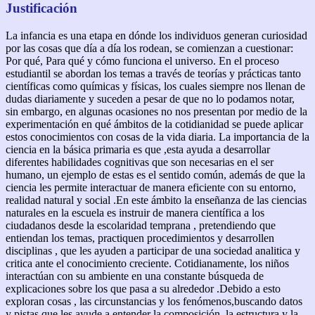
Justificación
La infancia es una etapa en dónde los individuos generan curiosidad
por las cosas que día a día los rodean, se comienzan a cuestionar:
Por qué, Para qué y cómo funciona el universo. En el proceso
estudiantil se abordan los temas a través de teorías y prácticas tanto
científicas como químicas y físicas, los cuales siempre nos llenan de
dudas diariamente y suceden a pesar de que no lo podamos notar,
sin embargo, en algunas ocasiones no nos presentan por medio de la
experimentación en qué ámbitos de la cotidianidad se puede aplicar
estos conocimientos con cosas de la vida diaria. La importancia de la
ciencia en la básica primaria es que ,esta ayuda a desarrollar
diferentes habilidades cognitivas que son necesarias en el ser
humano, un ejemplo de estas es el sentido común, además de que la
ciencia les permite interactuar de manera eficiente con su entorno,
realidad natural y social .En este ámbito la enseñanza de las ciencias
naturales en la escuela es instruir de manera científica a los
ciudadanos desde la escolaridad temprana , pretendiendo que
entiendan los temas, practiquen procedimientos y desarrollen
disciplinas , que les ayuden a participar de una sociedad analitica y
critica ante el conocimiento creciente. Cotidianamente, los niños
interactúan con su ambiente en una constante búsqueda de
explicaciones sobre los que pasa a su alrededor .Debido a esto
exploran cosas , las circunstancias y los fenómenos,buscando datos
y pistas que les ayude a entender la composición, la estructura y la