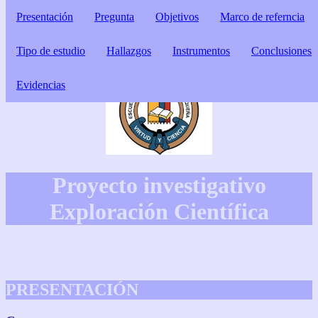
Presentación
Pregunta
Objetivos
Marco de referncia
Tipo de estudio
Hallazgos
Instrumentos
Conclusiones
Evidencias
Proyecto investigativo
Exploración Científica
PRESENTACIÓN